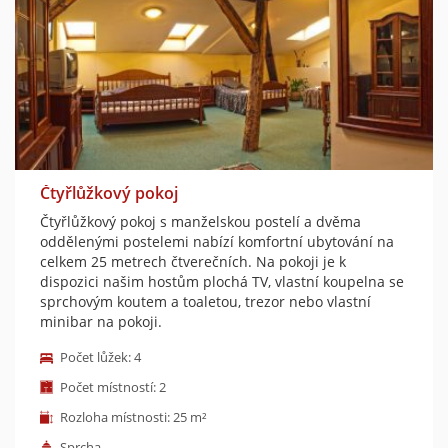
Čtyřlůžkový pokoj
Čtyřlůžkový pokoj s manželskou postelí a dvěma
oddělenými postelemi nabízí komfortní ubytování na
celkem 25 metrech čtverečních. Na pokoji je k
dispozici našim hostům plochá TV, vlastní koupelna se
sprchovým koutem a toaletou, trezor nebo vlastní
minibar na pokoji.
Počet lůžek: 4
Počet místností: 2
Rozloha místnosti: 25 m²
Sprcha