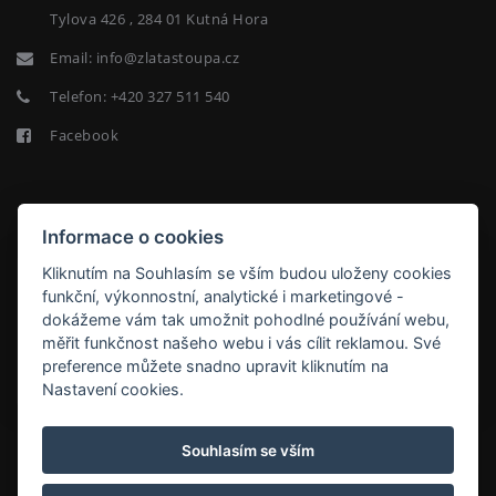
Tylova 426 , 284 01 Kutná Hora
Email:
info@zlatastoupa.cz
Telefon:
+420 327 511 540
Facebook
NEWSLETTER
Informace o cookies
Kliknutím na Souhlasím se vším budou uloženy cookies
funkční, výkonnostní, analytické i marketingové -
dokážeme vám tak umožnit pohodlné používání webu,
měřit funkčnost našeho webu i vás cílit reklamou. Své
ODEBÍRAT
preference můžete snadno upravit kliknutím na
Nastavení cookies.
HOTEL ZLATÁ STOUPA
Souhlasím se vším