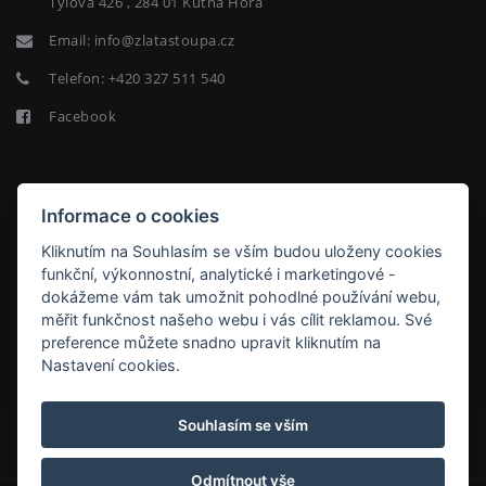
Tylova 426 , 284 01 Kutná Hora
Email:
info@zlatastoupa.cz
Telefon:
+420 327 511 540
Facebook
NEWSLETTER
Informace o cookies
Kliknutím na Souhlasím se vším budou uloženy cookies
funkční, výkonnostní, analytické i marketingové -
dokážeme vám tak umožnit pohodlné používání webu,
měřit funkčnost našeho webu i vás cílit reklamou. Své
ODEBÍRAT
preference můžete snadno upravit kliknutím na
Nastavení cookies.
HOTEL ZLATÁ STOUPA
Souhlasím se vším
Odmítnout vše