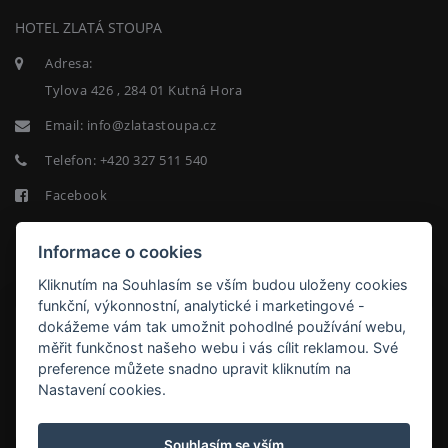
HOTEL ZLATÁ STOUPA
Adresa:
Tylova 426 , 284 01 Kutná Hora
Email:
info@zlatastoupa.cz
Telefon:
+420 327 511 540
Facebook
Informace o cookies
NEWSLETTER
Kliknutím na Souhlasím se vším budou uloženy cookies
funkční, výkonnostní, analytické i marketingové -
dokážeme vám tak umožnit pohodlné používání webu,
měřit funkčnost našeho webu i vás cílit reklamou. Své
preference můžete snadno upravit kliknutím na
Nastavení cookies.
ODEBÍRAT
Souhlasím se vším