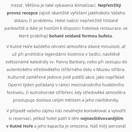
trezor. Většina je také vybavena klimatizací.
Nepřetržitý
provoz recepce
zajistí okamžité vyřešení jakéhokoliv Vašeho
dotazu či problému. Hotel nabízí nepřetržitě hlídané
parkoviště a dále je hostům k dispozici hotelová restaurace, ve
které probíhají
bohaté snídaně formou bufetu
.
V Kutné Hoře každého ohromí atmosféra dávné minulosti, ať
už při prohlídce legendární Kostnice v Sedlci, návštěvě
světoznámé katedrály sv. Panny Barbory, nebo při sestupu do
autentického středověkého stříbrného dolu v Muzeu stříbra.
Kulturně zaměřené jedince jistě potěší akce, jako například
Operní týden pořádaný v rámci mezinárodního hudebního
festivalu, či kutnohorské stříbření, kdy středověká atmosféra
prostupuje doslova celým městem a jeho návštěvníky.
V případě vašeho zájmu nás neváhejte kontaktovat a vytvořit
si rezervaci, jelikož hotel patří k těm
nejnavštěvovanějším
v Kutné Hoře
a jeho kapacita je omezena. Náš milý personál