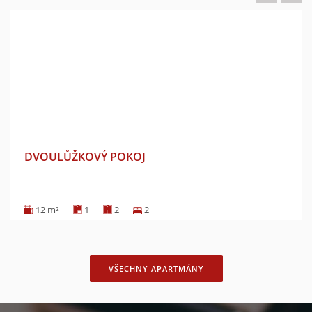
DVOULŮŽKOVÝ POKOJ
12 m²
1
2
2
VŠECHNY APARTMÁNY