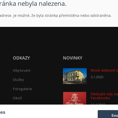
tránka nebyla nalezena.
L adrese. Je možné, že byla stránka přemístěna nebo odstraněna.
ODKAZY
NOVINKY
Nové webové s
Ubytování
3.1.2020
Služby
Fotogalerie
Sledujte nás n
Facebooku
Okolí
11.4.2019
Kontakt
ies
Sou
Rezervace