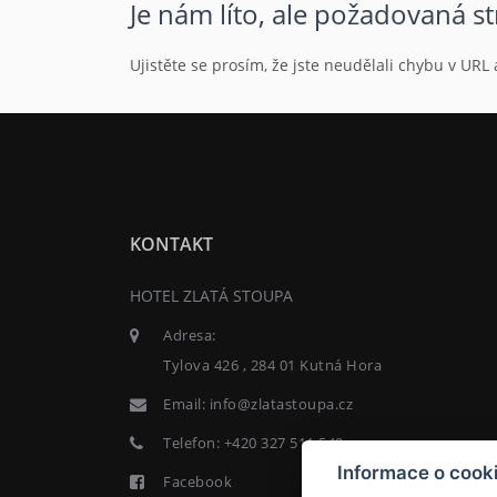
Je nám líto, ale požadovaná s
Ujistěte se prosím, že jste neudělali chybu v UR
KONTAKT
HOTEL ZLATÁ STOUPA
Adresa:
Tylova 426 , 284 01 Kutná Hora
Email:
info@zlatastoupa.cz
Telefon:
+420 327 511 540
Informace o cook
Facebook